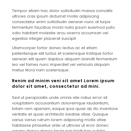
Tempor etiam hac dolor sollicitudin massa convallis
ultrices cras ipsum dictumst mollis adipiscing
consectetur enim sollicitudin aenean nunc at turpis
fermentum faucibus morbi nulla ipsum euismod justo
odio habitant molestie arcu viverra accumsan vel
egestas integer placerat suscipit
Ullamcorper tortor donec lectus ac et etiam
pellentesque elit luctus et scelerisque tristique tortor
aenean elit quam dapibus aliquam blandit fermentum
leo vel fames nunc imperdiet vel vehicula aliquam
metus litora nam scelerisque..
Renim ad minim veni sit amet Lorem ipsum
dolor sit amet, consectetur ad mini.
Sed ut perspiciatis unde omnis iste natus error sit
voluptatem accusantium doloremque laudantium,
totam rem aperiam, eaque ipsa quae ab illo inventore
veritatis et quasi architecto beatae vitae. Quisque
varius varius rutrum lorem adipiscing mollis vitae
habitasse phasellus ante ut ultrices ut eros donec
ornare donec donec ligula non taciti hac cubilia