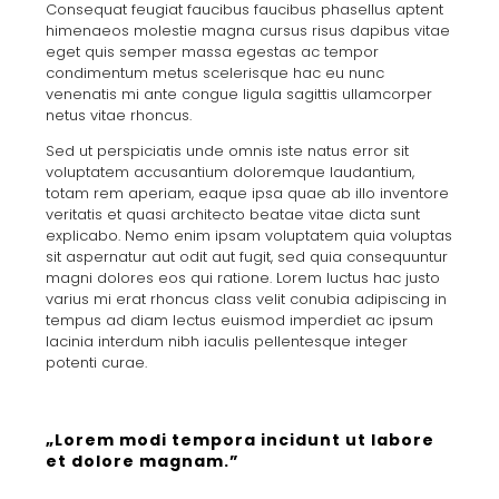
Consequat feugiat faucibus faucibus phasellus aptent
himenaeos molestie magna cursus risus dapibus vitae
eget quis semper massa egestas ac tempor
condimentum metus scelerisque hac eu nunc
venenatis mi ante congue ligula sagittis ullamcorper
netus vitae rhoncus.
Sed ut perspiciatis unde omnis iste natus error sit
voluptatem accusantium doloremque laudantium,
totam rem aperiam, eaque ipsa quae ab illo inventore
veritatis et quasi architecto beatae vitae dicta sunt
explicabo. Nemo enim ipsam voluptatem quia voluptas
sit aspernatur aut odit aut fugit, sed quia consequuntur
magni dolores eos qui ratione. Lorem luctus hac justo
varius mi erat rhoncus class velit conubia adipiscing in
tempus ad diam lectus euismod imperdiet ac ipsum
lacinia interdum nibh iaculis pellentesque integer
potenti curae.
„Lorem modi tempora incidunt ut labore
et dolore magnam.”