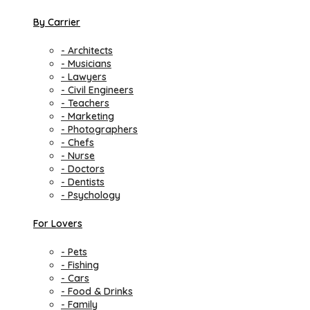
By Carrier
- Architects
- Musicians
- Lawyers
- Civil Engineers
- Teachers
- Marketing
- Photographers
- Chefs
- Nurse
- Doctors
- Dentists
- Psychology
For Lovers
- Pets
- Fishing
- Cars
- Food & Drinks
- Family