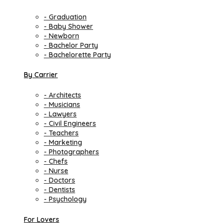
- Graduation
- Baby Shower
- Newborn
- Bachelor Party
- Bachelorette Party
By Carrier
- Architects
- Musicians
- Lawyers
- Civil Engineers
- Teachers
- Marketing
- Photographers
- Chefs
- Nurse
- Doctors
- Dentists
- Psychology
For Lovers