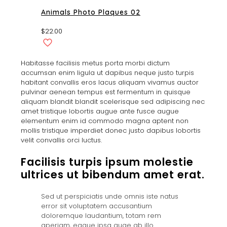
Animals Photo Plaques 02
$
22.00
Habitasse facilisis metus porta morbi dictum
accumsan enim ligula ut dapibus neque justo turpis
habitant convallis eros lacus aliquam vivamus auctor
pulvinar aenean tempus est fermentum in quisque
aliquam blandit blandit scelerisque sed adipiscing nec
amet tristique lobortis augue ante fusce augue
elementum enim id commodo magna aptent non
mollis tristique imperdiet donec justo dapibus lobortis
velit convallis orci luctus.
Facilisis turpis ipsum molestie
ultrices ut bibendum amet erat.
Sed ut perspiciatis unde omnis iste natus
error sit voluptatem accusantium
doloremque laudantium, totam rem
aperiam, eaque ipsa quae ab illo